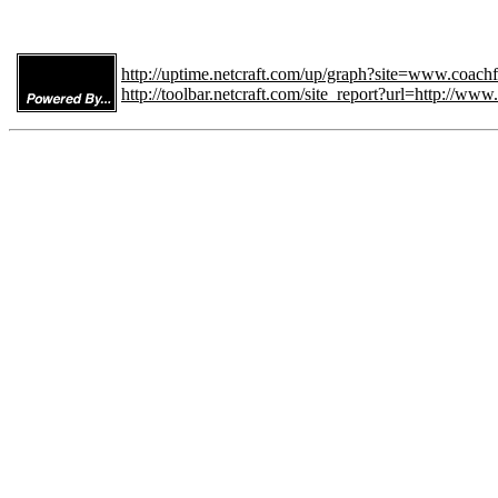
http://uptime.netcraft.com/up/graph?site=www.coachfi
http://toolbar.netcraft.com/site_report?url=http://www.